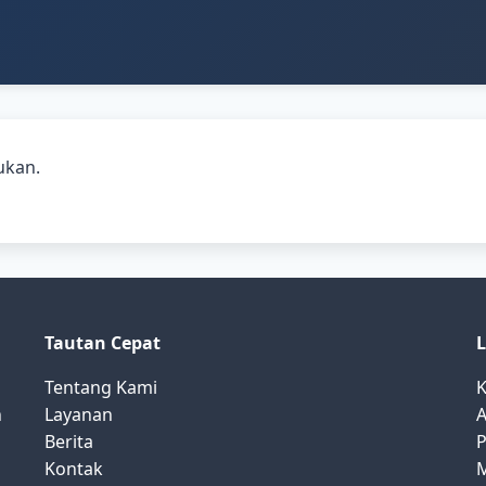
ukan.
Tautan Cepat
Tentang Kami
K
n
Layanan
A
Berita
P
Kontak
M